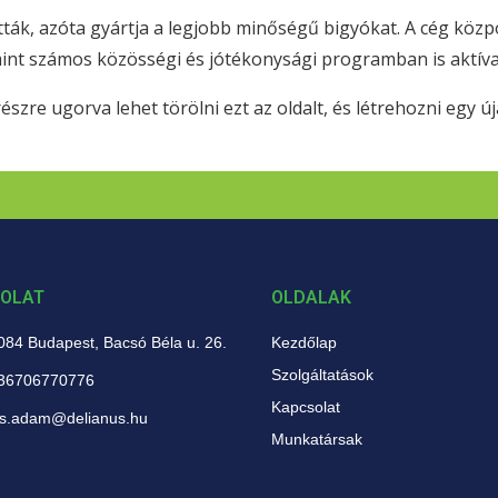
tták, azóta gyártja a legjobb minőségű bigyókat. A cég köz
mint számos közösségi és jótékonysági programban is aktív
észre ugorva lehet törölni ezt az oldalt, és létrehozni egy új
Keressen minket bizalommal!
OLAT
OLDALAK
084 Budapest, Bacsó Béla u. 26.
Kezdőlap
Szolgáltatások
36706770776
Kapcsolat
is.adam@delianus.hu
Munkatársak