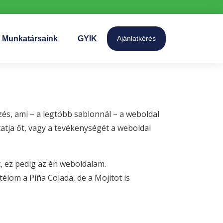
Munkatársaink
GYIK
Ajánlatkérés
zés, ami – a legtöbb sablonnál – a weboldal
atja őt, vagy a tevékenységét a weboldal
, ez pedig az én weboldalam.
élom a Piña Colada, de a Mojitot is