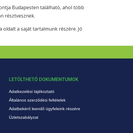
pontja Budapesten található, ahol több
an résztvesznek.
a oldalt a saját tartalmunk részére. Jó
LETÖLTHETŐ DOKUMENTUMOK
Adatkezelési tájékoztató
Általános szerződési feltételek
Adatbekérő leendő ügyfeleink részére
Üzletszabályzat