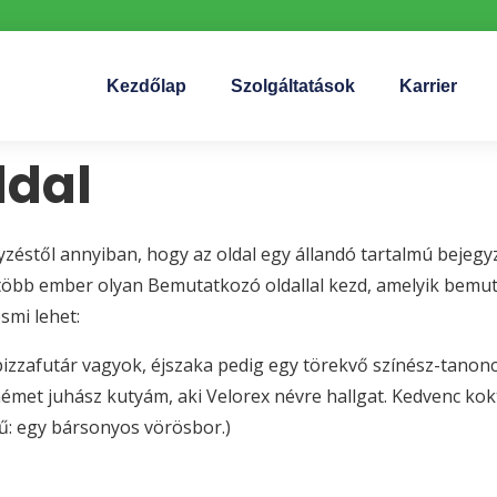
Kezdőlap
Szolgáltatások
Karrier
ldal
gyzéstől annyiban, hogy az oldal egy állandó tartalmú bejegy
gtöbb ember olyan Bemutatkozó oldallal kezd, amelyik bemut
smi lehet:
pizzafutár vagyok, éjszaka pedig egy törekvő színész-tanonc
met juhász kutyám, aki Velorex névre hallgat. Kedvenc kokt
dű: egy bársonyos vörösbor.)