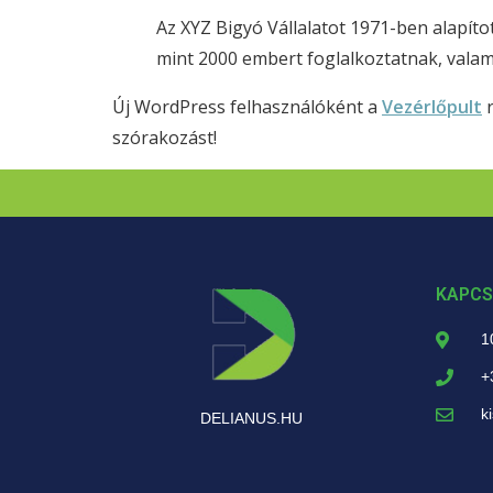
Az XYZ Bigyó Vállalatot 1971-ben alapíto
mint 2000 embert foglalkoztatnak, vala
Új WordPress felhasználóként a
Vezérlőpult
r
szórakozást!
KAPCS
1
+
k
DELIANUS.HU