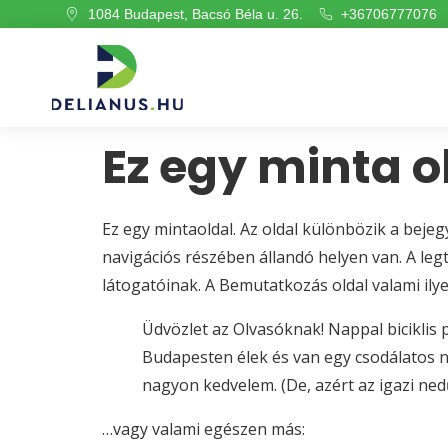
+36706777076
1084 Budapest, Bacsó Béla u. 26.
Ez egy minta o
Ez egy mintaoldal. Az oldal különbözik a beje
navigációs részében állandó helyen van. A le
látogatóinak. A Bemutatkozás oldal valami ilye
Üdvözlet az Olvasóknak! Nappal biciklis 
Budapesten élek és van egy csodálatos né
nagyon kedvelem. (De, azért az igazi ne
…vagy valami egészen más: